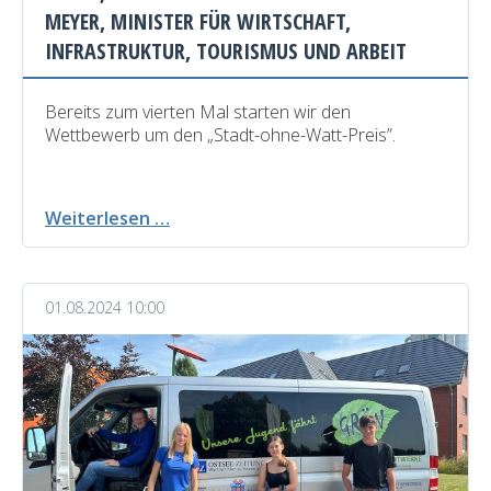
EYER, MINISTER FÜR WIRTSCHAFT, I
NFRASTRUKTUR, TOURISMUS UND ARBEIT
Bereits zum vierten Mal starten wir den
Wettbewerb um den „Stadt-ohne-Watt-Preis”.
4.
Weiterlesen …
Wettbewerb
um
den
01.08.2024 10:00
„Stadt-
ohne-
Watt-
Preis“,
Grußwort
von
Herrn
Reinhard