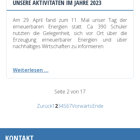
UNSERE AKTIVITÄTEN IM JAHRE 2023
Am 29. April fand zum 11. Mal unser Tag der
erneuerbaren Energien statt. Ca. 390 Schüler
nutzten die Gelegenheit, sich vor Ort über die
Erzeugung erneuerbarer Energien und über
nachhaltiges Wirtschaften zu informieren.
Unsere
Weiterlesen …
Aktivitäten
im
Jahre
Seite 2 von 17
2023
Zurück
1
2
3
4
5
6
7
Vorwärts
Ende
KONTAKT