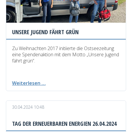
Meyer,
Minister
für
Wirtschaft,
Infrastruktur,
UNSERE JUGEND FÄHRT GRÜN
Tourismus
und
Arbeit
Zu Weihnachten 2017 initiierte die Ostseezeitung
eine Spendenaktion mit dem Motto „Unsere Jugend
fährt grün“.
Unsere
Weiterlesen …
Jugend
fährt
grün
30.04.2024 10:48
TAG DER ERNEUERBAREN ENERGIEN 26.04.2024