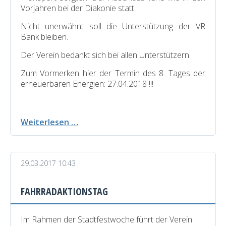
Vorjahren bei der Diakonie statt.
Nicht unerwähnt soll die Unterstützung der VR
Bank bleiben.
Der Verein bedankt sich bei allen Unterstützern.
Zum Vormerken hier der Termin des 8. Tages der
erneuerbaren Energien: 27.04.2018 !!!
7.
Weiterlesen …
Tag
der
erneuerbaren
29.03.2017 10:43
Energien
war
wieder
FAHRRADAKTIONSTAG
ein
voller
Erfolg
Im Rahmen der Stadtfestwoche führt der Verein