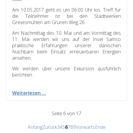
Am 10.05.2017 geht es um 06:00 Uhr los. Treff für
die Teilnehmer ist bei den Stadtwerken
Grevesmühlen am Grünen Weg 26.
Am Nachmittag des 10. Mai und am Vormittag des
11. Mai werden wir uns auf der Insel Samsö
praktische Erfahrungen unserer dänischen
Nachbarn beim Einsatz erneuerbaren Energien
ansehen.
Wir werden über unsere Exkursion ausführlich
berichten.
Exkursion
Weiterlesen …
zum
Erfahrungsaustausch
Seite 6 von 17
Anfang
Zurück
3
4
5
6
7
8
9
Vorwärts
Ende