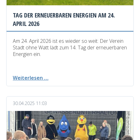
TAG DER ERNEUERBAREN ENERGIEN AM 24.
APRIL 2026
Am 24. April 2026 ist es wieder so weit: Der Verein
Stadt ohne Watt lädt zum 14. Tag der erneuerbaren
Energien ein.
Tag
Weiterlesen …
der
erneuerbaren
Energien
30.04.2025 11:03
am
24.
April
2026