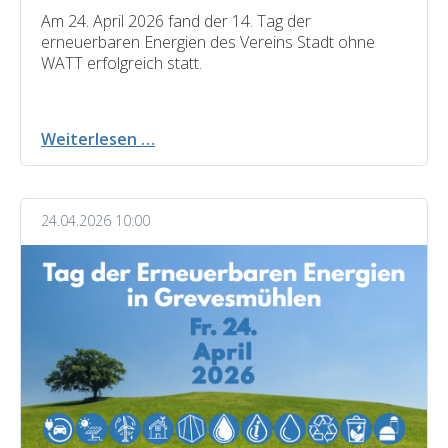
Am 24. April 2026 fand der 14. Tag der
erneuerbaren Energien des Vereins Stadt ohne
WATT erfolgreich statt.
14.
Weiterlesen …
Tag
der
erneuerbaren
24.04.2026 10:00
Energien
2026