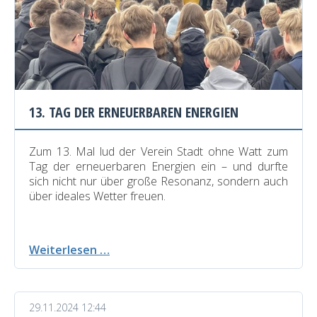
13. TAG DER ERNEUERBAREN ENERGIEN
Zum 13. Mal lud der Verein Stadt ohne Watt
zum
Tag der erneuerbaren Energien ein – und durfte
sich nicht nur über große Resonanz, sondern auch
über ideales Wetter freuen.
13.
Weiterlesen …
Tag
der
erneuerbaren
29.11.2024 12:44
Energien