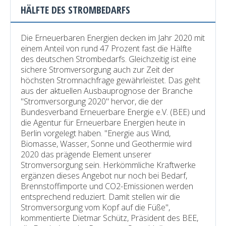
Zukunft
HÄLFTE DES STROMBEDARFS
was
lernen"
Die Erneuerbaren Energien decken im Jahr 2020 mit
einem Anteil von rund 47 Prozent fast die Hälfte
des deutschen Strombedarfs. Gleichzeitig ist eine
sichere Stromversorgung auch zur Zeit der
höchsten Stromnachfrage gewährleistet. Das geht
aus der aktuellen Ausbauprognose der Branche
"Stromversorgung 2020" hervor, die der
Bundesverband Erneuerbare Energie e.V. (BEE) und
die Agentur für Erneuerbare Energien heute in
Berlin vorgelegt haben. "Energie aus Wind,
Biomasse, Wasser, Sonne und Geothermie wird
2020 das prägende Element unserer
Stromversorgung sein. Herkömmliche Kraftwerke
ergänzen dieses Angebot nur noch bei Bedarf,
Brennstoffimporte und CO2-Emissionen werden
entsprechend reduziert. Damit stellen wir die
Stromversorgung vom Kopf auf die Füße",
kommentierte Dietmar Schütz, Präsident des BEE,