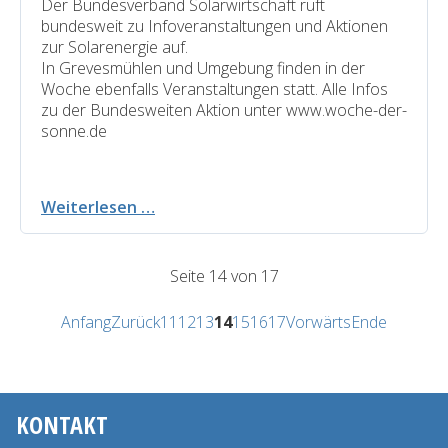
Der Bundesverband Solarwirtschaft ruft
bundesweit zu Infoveranstaltungen und Aktionen
zur Solarenergie auf.
In Grevesmühlen und Umgebung finden in der
Woche ebenfalls Veranstaltungen statt. Alle Infos
zu der Bundesweiten Aktion unter www.woche-der-
sonne.de
Woche
Weiterlesen …
der
Sonne
auch
Seite 14 von 17
in
der
Anfang
Zurück
11
12
13
14
15
16
17
Vorwärts
Ende
Region
Grevesmühlen
KONTAKT