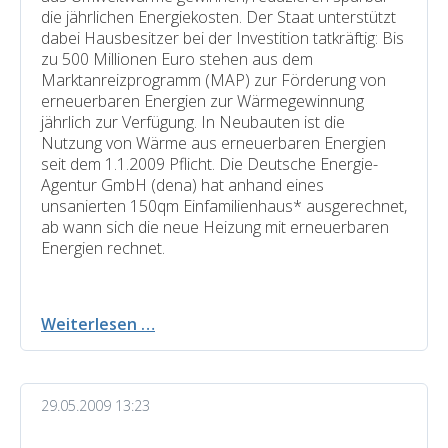
die jährlichen Energiekosten. Der Staat unterstützt
dabei Hausbesitzer bei der Investition tatkräftig: Bis
zu 500 Millionen Euro stehen aus dem
Marktanreizprogramm (MAP) zur Förderung von
erneuerbaren Energien zur Wärmegewinnung
jährlich zur Verfügung. In Neubauten ist die
Nutzung von Wärme aus erneuerbaren Energien
seit dem 1.1.2009 Pflicht. Die Deutsche Energie-
Agentur GmbH (dena) hat anhand eines
unsanierten 150qm Einfamilienhaus* ausgerechnet,
ab wann sich die neue Heizung mit erneuerbaren
Energien rechnet.
Solaranlage,
Weiterlesen …
Holzpelletheizung,
Wärmepumpe:
Was
29.05.2009 13:23
rechnet
sich