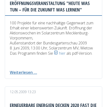
wann?
ERÖFFNUNGSVERANSTALTUNG "HEUTE WAS
TUN – FÜR DIE ZUKUNFT WAS LERNEN"
100 Projekte für eine nachhaltige Gegenwart zum
Erhalt einer lebenswerten Zukunft. Eröffnung der
Aktionswochen im Solarzentrum Mecklenburg-
Vorpommern,
Außenstandort der Bundesgartenschau 2009
8. Juni 2009, 13.00 Uhr, Solarzentrum MV, Wietow
Das Programm finden Sie
hier
als pdf-Version.
Eröffnungsveranstaltung
Weiterlesen …
"Heute
was
tun
12.05.2009 13:23
–
für
die
ERNEUERBARE ENERGIEN DECKEN 2020 FAST DIE