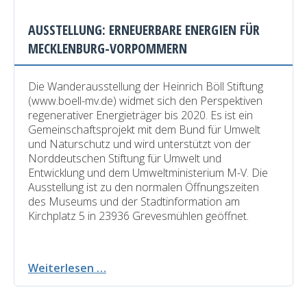
die
Hälfte
AUSSTELLUNG: ERNEUERBARE ENERGIEN FÜR
des
MECKLENBURG-VORPOMMERN
Strombedarfs
Die Wanderausstellung der Heinrich Böll Stiftung
(www.boell-mv.de) widmet sich den Perspektiven
regenerativer Energieträger bis 2020. Es ist ein
Gemeinschaftsprojekt mit dem Bund für Umwelt
und Naturschutz und wird unterstützt von der
Norddeutschen Stiftung für Umwelt und
Entwicklung und dem Umweltministerium M-V. Die
Ausstellung ist zu den normalen Öffnungszeiten
des Museums und der Stadtinformation am
Kirchplatz 5 in 23936 Grevesmühlen geöffnet.
Ausstellung:
Weiterlesen …
Erneuerbare
Energien