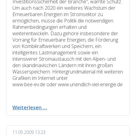
Investitionssicherheit der Branche", warnte Schütz.
Um auch nach 2020 ein weiteres Wachstum der
Erneuerbaren Energien im Stromsektor zu
ermöglichen, müsse die Politik die notwendigen
Rahmenbedingungen erhalten und
weiterentwickeln. Dazu gehöre insbesondere der
Vorrang für Erneuerbare Energien, die Förderung
von Kombikraftwerken und Speichern, ein
intelligentes Lastmanagement sowie ein
intensiverer Stromaustausch mit den Alpen- und
den skandinavischen Ländern mit ihren großen
Wasserspeichern. Hintergrundmaterial mit weiteren
Grafiken im Internet unter
www.bee-ev.de oder www.unendlich-viel-energie.de
Erneuerbare
Weiterlesen …
Energien
decken
2020
11.05.2009 13:23
fast