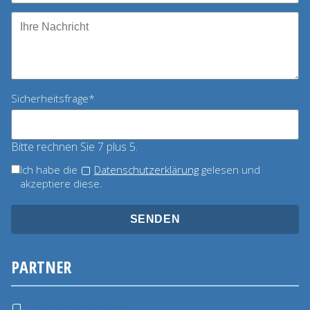
Pflichtfeld
Sicherheitsfrage
*
Bitte rechnen Sie 7 plus 5.
Ich habe die
Datenschutzerklärung
gelesen und
akzeptiere diese.
SENDEN
PARTNER
Stadt Grevesmühlen