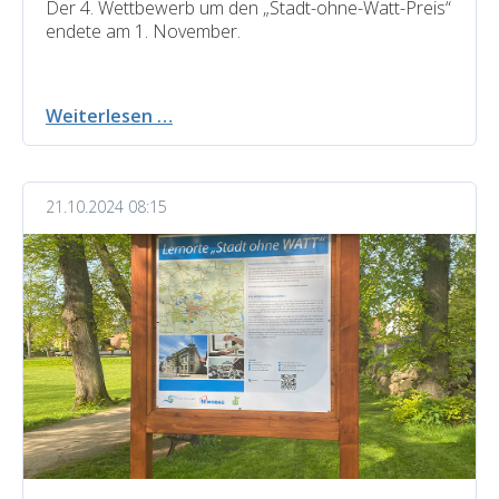
Der 4. Wettbewerb um den „Stadt-ohne-Watt-Preis“
endete am 1. November.
4.
Weiterlesen …
Wettbewerb
um
den
21.10.2024 08:15
Stadt-
ohne-
Watt-
Preis
beendet