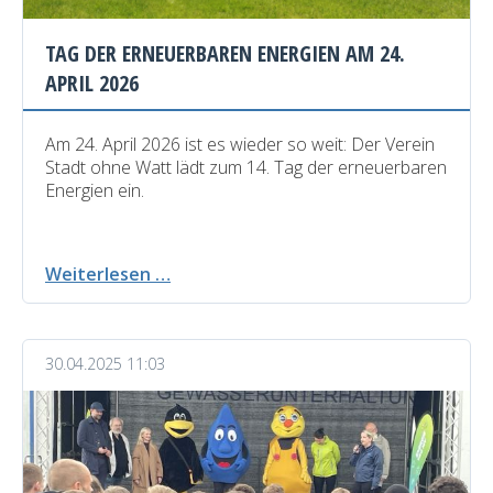
TAG DER ERNEUERBAREN ENERGIEN AM 24.
APRIL 2026
Am 24. April 2026 ist es wieder so weit: Der Verein
Stadt ohne Watt lädt zum 14. Tag der erneuerbaren
Energien ein.
Tag
Weiterlesen …
der
erneuerbaren
Energien
30.04.2025 11:03
am
24.
April
2026