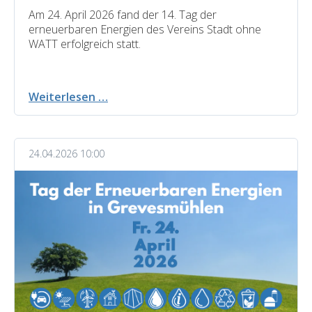
Am 24. April 2026 fand der 14. Tag der
erneuerbaren Energien des Vereins Stadt ohne
WATT erfolgreich statt.
14.
Weiterlesen …
Tag
der
erneuerbaren
24.04.2026 10:00
Energien
2026