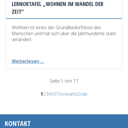
LERNORTAFEL „WOHNEN IM WANDEL DER
ZEIT“
Wohnen ist eines der Grundbedürfnisse des
Menschen und hat sich über die Jahrhunderte stark
verändert.
Lernortafel
Weiterlesen …
„Wohnen
im
Wandel
Seite 1 von 17
der
Zeit“
1
2
3
4
5
6
7
Vorwärts
Ende
KONTAKT