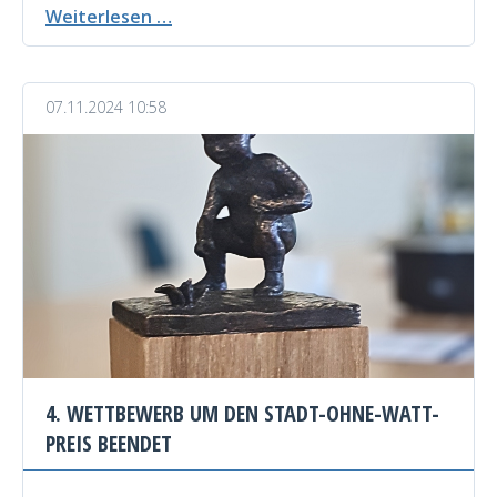
Preisträger
Weiterlesen …
des
4.
Wettbewerbes
07.11.2024 10:58
um
den
Stadt-
ohne-
Watt-
Preis
ausgezeichnet
4. WETTBEWERB UM DEN STADT-OHNE-WATT-
PREIS BEENDET