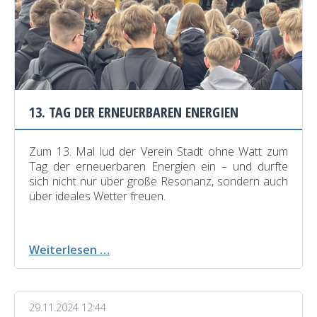
13. TAG DER ERNEUERBAREN ENERGIEN
Zum 13. Mal lud der Verein Stadt ohne Watt
zum
Tag der erneuerbaren Energien ein – und durfte
sich nicht nur über große Resonanz, sondern auch
über ideales Wetter freuen.
13.
Weiterlesen …
Tag
der
erneuerbaren
29.11.2024 12:44
Energien