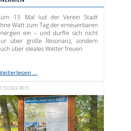
Zum 13. Mal lud der Verein Stadt
ohne Watt
zum Tag der erneuerbaren
nergien ein – und durfte sich nicht
nur über große Resonanz, sondern
uch über ideales Wetter freuen.
13.
Weiterlesen …
Tag
der
1.10.2024 08:15
erneuerbaren
Energien