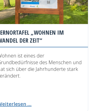
LERNORTAFEL „WOHNEN IM
WANDEL DER ZEIT“
ohnen ist eines der
Grundbedürfnisse des Menschen und
at sich über die Jahrhunderte stark
erändert.
Lernortafel
Weiterlesen …
„Wohnen