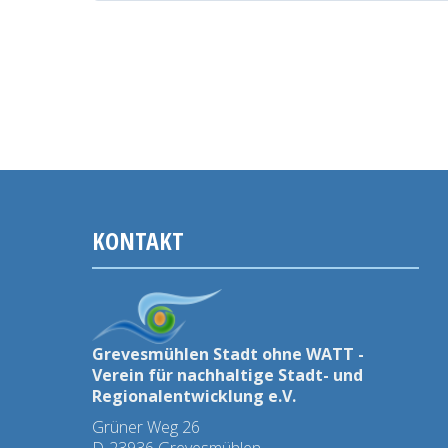
4.
Wettbewerbes
um
den
Stadt-
ohne-
Watt-
Preis
KONTAKT
ausgezeichnet
Grevesmühlen Stadt ohne WATT -
Verein für nachhaltige Stadt- und
Regionalentwicklung e.V.
Grüner Weg 26
D-23936 Grevesmühlen