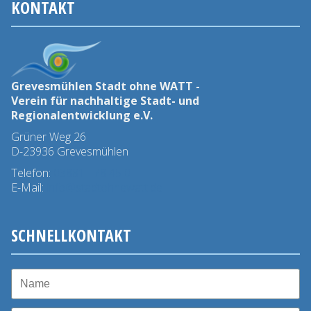
ohne-
KONTAKT
Watt-
Preises
Grevesmühlen Stadt ohne WATT -
Verein für nachhaltige Stadt- und
Regionalentwicklung e.V.
Grüner Weg 26
D-23936 Grevesmühlen
Telefon:
03881 - 78 45 0
E-Mail:
info@stadtohnewatt.de
SCHNELLKONTAKT