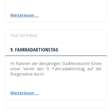
Unser
Weiterlesen …
Verein
in
Corona-
19.07.2019 09:03
Zeiten
9. FAHRRADAKTIONSTAG
Im Rahmen der diesjährigen Stadtfestwoche führte
unser Verein den 9. Fahrradaktionstag auf der
Bürgerwiese durch.
9.
Weiterlesen …
Fahrradaktionstag