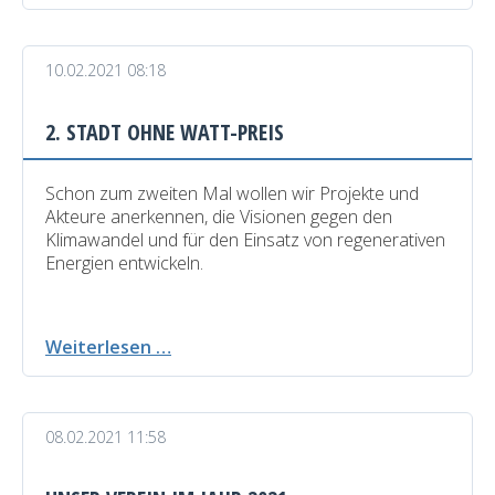
Verein
im
Jahr
10.02.2021 08:18
2021
Teil
II
2. STADT OHNE WATT-PREIS
Schon zum zweiten Mal wollen wir Projekte und
Akteure anerkennen, die Visionen gegen den
Klimawandel und für den Einsatz von regenerativen
Energien entwickeln.
2.
Weiterlesen …
Stadt
ohne
WATT-
08.02.2021 11:58
Preis