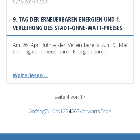
02.05.2019 10:39
9. TAG DER ERNEUERBAREN ENERGIEN UND 1.
VERLEIHUNG DES STADT-OHNE-WATT-PREISES
Am 26. April führte der Verein bereits zum 9. Mal
den Tag der erneuerbaren Energien durch.
9.
Weiterlesen …
Tag
der
erneuerbaren
Seite 4 von 17
Energien
und
Anfang
Zurück
1
2
3
4
5
6
7
Vorwärts
Ende
1.
Verleihung
des
Stadt-