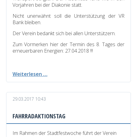
Vorjahren bei der Diakonie statt.
Nicht unerwähnt soll die Unterstützung der VR
Bank bleiben.
Der Verein bedankt sich bei allen Unterstützern.
Zum Vormerken hier der Termin des 8. Tages der
erneuerbaren Energien: 27.04.2018 !!!
7.
Weiterlesen …
Tag
der
erneuerbaren
29.03.2017 10:43
Energien
war
wieder
FAHRRADAKTIONSTAG
ein
voller
Erfolg
Im Rahmen der Stadtfestwoche führt der Verein