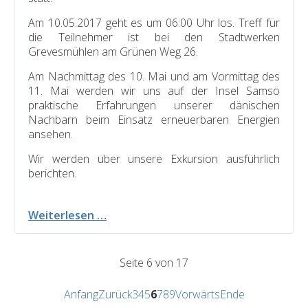
Am 10.05.2017 geht es um 06:00 Uhr los. Treff für
die Teilnehmer ist bei den Stadtwerken
Grevesmühlen am Grünen Weg 26.
Am Nachmittag des 10. Mai und am Vormittag des
11. Mai werden wir uns auf der Insel Samsö
praktische Erfahrungen unserer dänischen
Nachbarn beim Einsatz erneuerbaren Energien
ansehen.
Wir werden über unsere Exkursion ausführlich
berichten.
Exkursion
Weiterlesen …
zum
Erfahrungsaustausch
Seite 6 von 17
Anfang
Zurück
3
4
5
6
7
8
9
Vorwärts
Ende