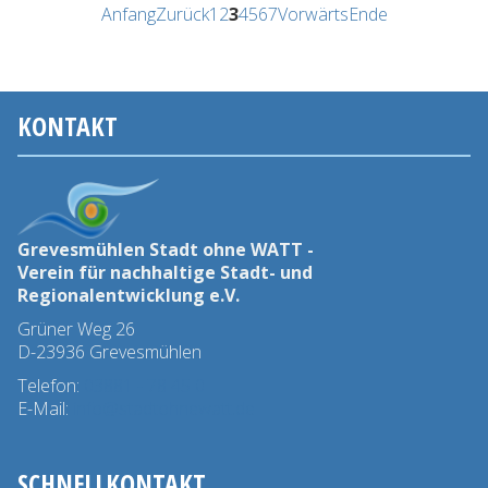
Anfang
Zurück
1
2
3
4
5
6
7
Vorwärts
Ende
KONTAKT
Grevesmühlen Stadt ohne WATT -
Verein für nachhaltige Stadt- und
Regionalentwicklung e.V.
Grüner Weg 26
D-23936 Grevesmühlen
Telefon:
03881 - 78 45 0
E-Mail:
info@stadtohnewatt.de
SCHNELLKONTAKT