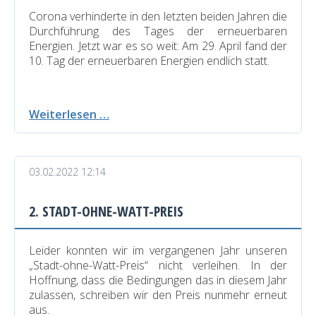
Corona verhinderte in den letzten beiden Jahren die
Durchführung des Tages der erneuerbaren
Energien. Jetzt war es so weit: Am 29. April fand der
10. Tag der erneuerbaren Energien endlich statt.
10.
Weiterlesen …
Tag
der
Erneuerbaren
03.02.2022 12:14
Energien
und
2.
2. STADT-OHNE-WATT-PREIS
Verleihung
des
Stadt-
Leider konnten wir im vergangenen Jahr unseren
ohne-
„Stadt-ohne-Watt-Preis“ nicht verleihen. In der
Watt
Hoffnung, dass die Bedingungen das in diesem Jahr
Preises
zulassen, schreiben wir den Preis nunmehr erneut
aus.