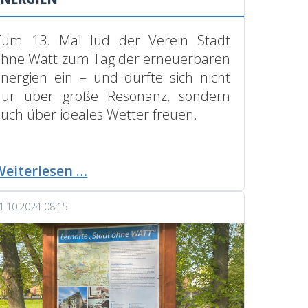
Zum 13. Mal lud der Verein Stadt
ohne Watt
zum Tag der erneuerbaren
nergien ein – und durfte sich nicht
nur über große Resonanz, sondern
uch über ideales Wetter freuen.
13.
Weiterlesen …
Tag
der
1.10.2024 08:15
erneuerbaren
Energien