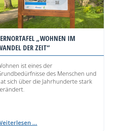
LERNORTAFEL „WOHNEN IM
WANDEL DER ZEIT“
ohnen ist eines der
Grundbedürfnisse des Menschen und
at sich über die Jahrhunderte stark
erändert.
Lernortafel
Weiterlesen …
„Wohnen