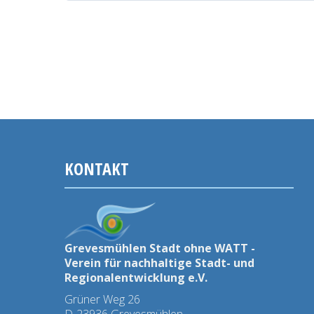
4.
Wettbewerbes
um
den
Stadt-
ohne-
Watt-
Preis
KONTAKT
ausgezeichnet
Grevesmühlen Stadt ohne WATT -
Verein für nachhaltige Stadt- und
Regionalentwicklung e.V.
Grüner Weg 26
D-23936 Grevesmühlen