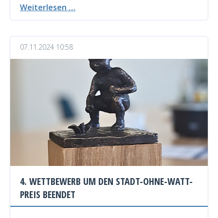
Preisträger
Weiterlesen …
des
4.
Wettbewerbes
07.11.2024 10:58
um
den
Stadt-
ohne-
Watt-
Preis
ausgezeichnet
4. WETTBEWERB UM DEN STADT-OHNE-WATT-
PREIS BEENDET